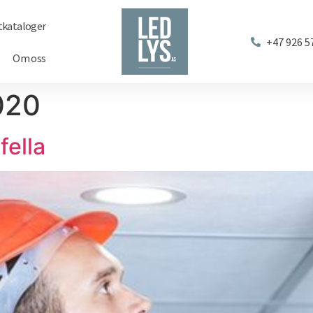
tkataloger
+47 926 5
Om oss
020
fella