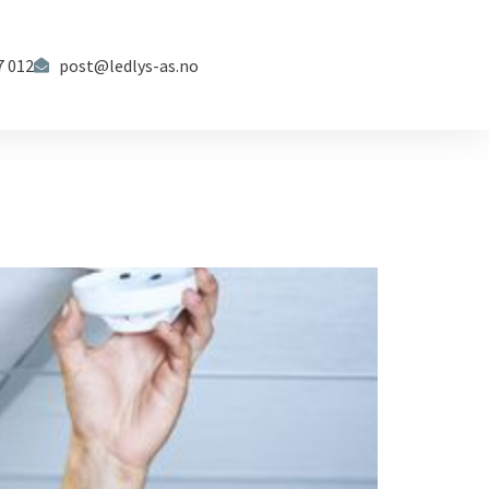
7 012
post@ledlys-as.no