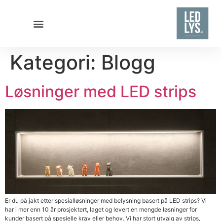
Hvorfor velge LED Lys AS?
Kategori:
Blogg
Løsninger med LED strips
Er du på jakt etter spesialløsninger med belysning basert på LED strips? Vi
har i mer enn 10 år prosjektert, laget og levert en mengde løsninger for
kunder basert på spesielle krav eller behov. Vi har stort utvalg av strips,