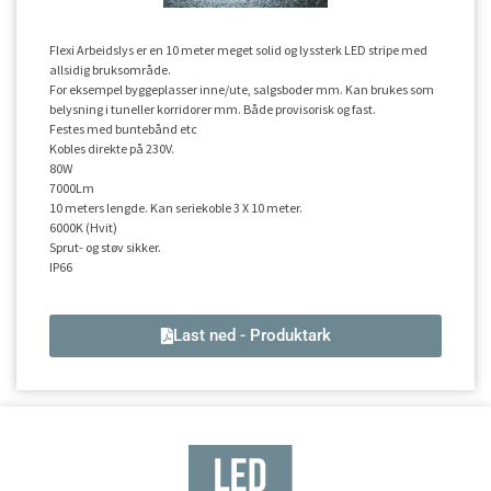
Flexi Arbeidslys er en 10 meter meget solid og lyssterk LED stripe med
allsidig bruksområde.
For eksempel byggeplasser inne/ute, salgsboder mm. Kan brukes som
belysning i tuneller korridorer mm. Både provisorisk og fast.
Festes med buntebånd etc
Kobles direkte på 230V.
80W
7000Lm
10 meters lengde. Kan seriekoble 3 X 10 meter.
6000K (Hvit)
Sprut- og støv sikker.
IP66
Last ned - Produktark