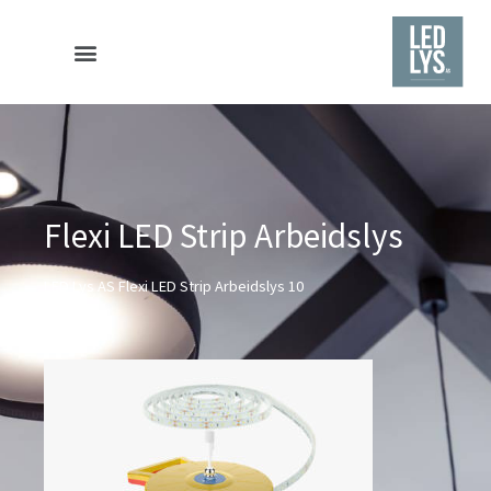
Hvorfor velge LED Lys AS?
Flexi LED Strip Arbeidslys
LED Lys AS Flexi LED Strip Arbeidslys 10
meter