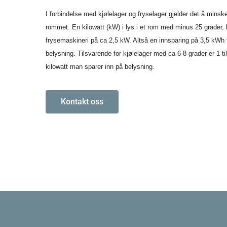
I forbindelse med kjølelager og fryselager gjelder det å minske
rommet. En kilowatt (kW) i lys i et rom med minus 25 grader, k
frysemaskineri på ca 2,5 kW. Altså en innsparing på 3,5 kWh fo
belysning. Tilsvarende for kjølelager med ca 6-8 grader er 1 t
kilowatt man sparer inn på belysning.
Kontakt oss