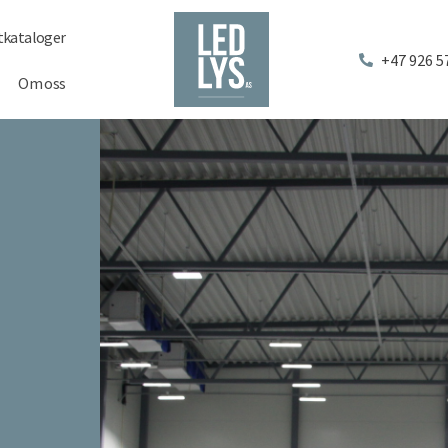
tkataloger
+47 926 5
Om oss