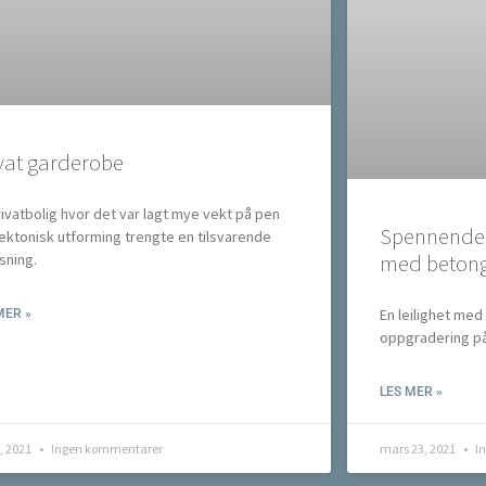
vat garderobe
rivatbolig hvor det var lagt mye vekt på pen
Spennende b
tektonisk utforming trengte en tilsvarende
med betong
sning.
En leilighet med
MER »
oppgradering på
LES MER »
, 2021
Ingen kommentarer
mars 23, 2021
I