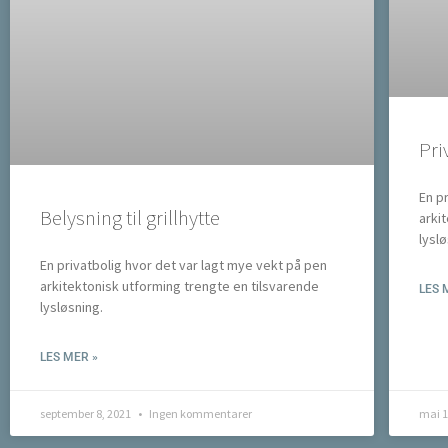
Pri
En p
Belysning til grillhytte
arki
lyslø
En privatbolig hvor det var lagt mye vekt på pen
arkitektonisk utforming trengte en tilsvarende
LES 
lysløsning.
LES MER »
september 8, 2021
Ingen kommentarer
mai 1