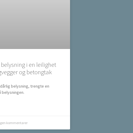
elysning i en leilighet
vegger og betongtak
 dårlig belysning, trengte en
 belysningen.
ngen kommentarer