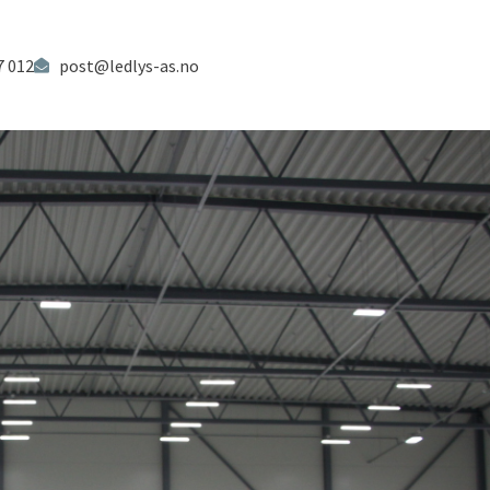
7 012
post@ledlys-as.no