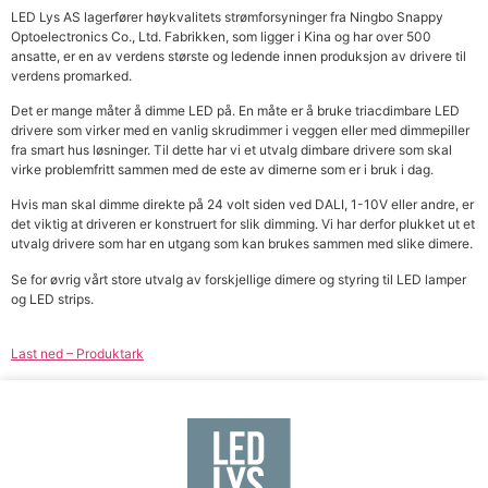
LED Lys AS lagerfører høykvalitets strømforsyninger fra Ningbo Snappy
Optoelectronics Co., Ltd. Fabrikken, som ligger i Kina og har over 500
ansatte, er en av verdens største og ledende innen produksjon av drivere til
verdens promarked.
Det er mange måter å dimme LED på. En måte er å bruke triacdimbare LED
drivere som virker med en vanlig skrudimmer i veggen eller med dimmepiller
fra smart hus løsninger. Til dette har vi et utvalg dimbare drivere som skal
virke problemfritt sammen med de este av dimerne som er i bruk i dag.
Hvis man skal dimme direkte på 24 volt siden ved DALI, 1-10V eller andre, er
det viktig at driveren er konstruert for slik dimming. Vi har derfor plukket ut et
utvalg drivere som har en utgang som kan brukes sammen med slike dimere.
Se for øvrig vårt store utvalg av forskjellige dimere og styring til LED lamper
og LED strips.
Last ned – Produktark