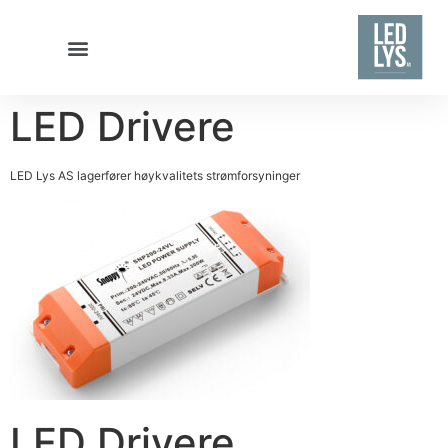
Hvorfor velge LED Lys AS?
LED Drivere
LED Lys AS lagerfører høykvalitets strømforsyninger
LED Drivere